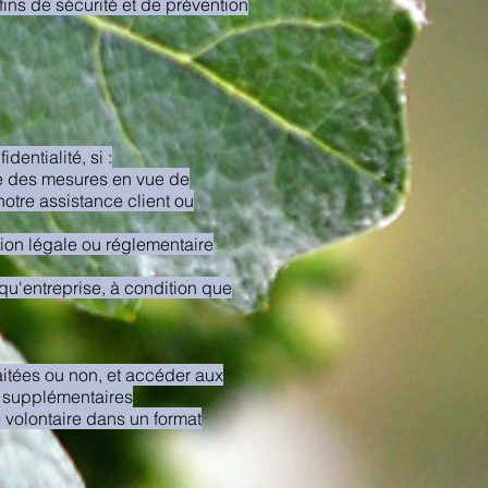
ins de sécurité et de prévention
entialité, si :
dre des mesures en vue de
notre assistance client ou
tion légale ou réglementaire
 qu'entreprise, à condition que
aitées ou non, et accéder aux
s supplémentaires
 volontaire dans un format