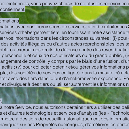
omotionnels, vous pouvez choisir de ne plus les recevoir en cl
contiennent.
ormations
ations avec nos fournisseurs de services, afin d'exploiter nos
 services d'hébergement tiers, en fournissant notre assistance t
vos informations dans les circonstances suivantes : (i) pour e
es activités illégales ou d'autres actes répréhensibles, des
établir ou exercer nos droits de défense contre des revendication
é personnelle et ceux de nos utilisateurs ou du grand public ; (i
hangement de contrôle, y compris par le biais d'une fusion, d'u
 actifs ; (v) pour collecter, détenir et/ou gérer vos informations
mple, des sociétés de services en ligne), dans la mesure où cela
rer avec des tiers dans le but d'améliorer votre expérience. Po
et divulguer à des tiers ou utiliser autrement les Informations 
s
 notre Service, nous autorisons certains tiers à utiliser des ba
es et d'autres technologies et services d'analyse (les « Technol
mettre à des tiers de recueillir automatiquement des informati
 naviguez sur nos Propriétés numériques, d'améliorer les perf