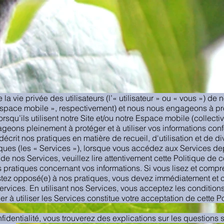
 vie privée des utilisateurs (l’« utilisateur » ou « vous ») de no
 Espace mobile », respectivement) et nous nous engageons à pr
orsqu’ils utilisent notre Site et/ou notre Espace mobile (collecti
eons pleinement à protéger et à utiliser vos informations conf
 décrit nos pratiques en matière de recueil, d'utilisation et de d
ques (les « Services »), lorsque vous accédez aux Services dep
 de nos Services, veuillez lire attentivement cette Politique de 
pratiques concernant vos informations. Si vous lisez et compr
estez opposé(e) à nos pratiques, vous devez immédiatement et ce
rvices. En utilisant nos Services, vous acceptez les conditions
nuer à utiliser les Services constitue votre acceptation de cette P
identialité, vous trouverez des explications sur les questions s