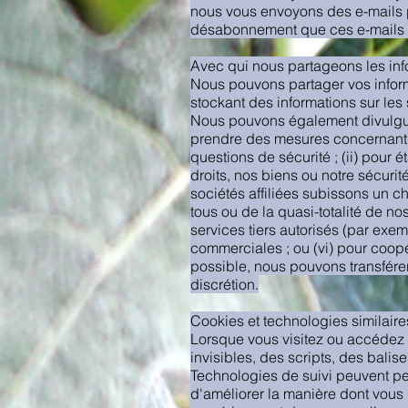
nous vous envoyons des e-mails pr
désabonnement que ces e-mails 
Avec qui nous partageons les inf
Nous pouvons partager vos inform
stockant des informations sur les
Nous pouvons également divulguer 
prendre des mesures concernant d
questions de sécurité ; (ii) pour 
droits, nos biens ou notre sécurit
sociétés affiliées subissons un c
tous ou de la quasi-totalité de nos
services tiers autorisés (par exe
commerciales ; ou (vi) pour coopé
possible, nous pouvons transférer 
discrétion.
Cookies et technologies similaire
Lorsque vous visitez ou accédez à
invisibles, des scripts, des balis
Technologies de suivi peuvent per
d'améliorer la manière dont vous