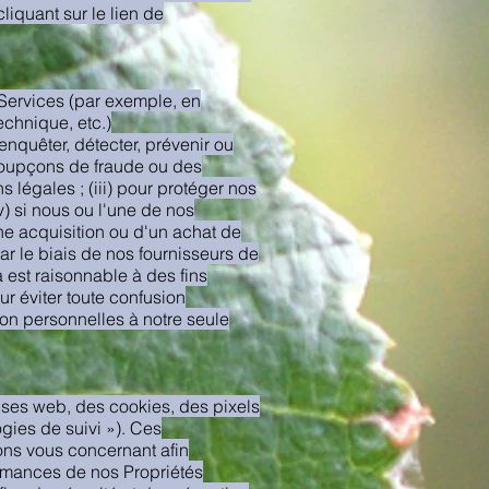
iquant sur le lien de
 Services (par exemple, en
echnique, etc.)
nquêter, détecter, prévenir ou
 soupçons de fraude ou des
s légales ; (iii) pour protéger nos
v) si nous ou l'une de nos
ne acquisition ou d'un achat de
 par le biais de nos fournisseurs de
 est raisonnable à des fins
ur éviter toute confusion
non personnelles à notre seule
lises web, des cookies, des pixels
ogies de suivi »). Ces
ons vous concernant afin
ormances de nos Propriétés