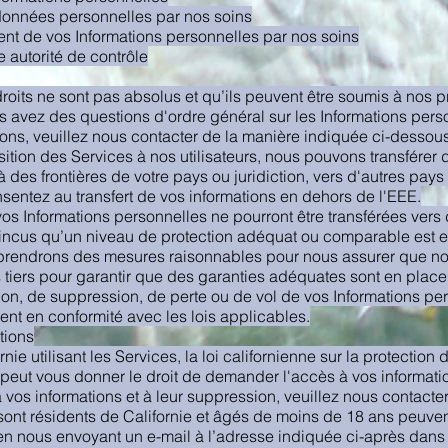
données personnelles par nos soins
ent de vos Informations personnelles par nos soins
 autorité de contrôle
droits ne sont pas absolus et qu’ils peuvent être soumis à nos p
s avez des questions d'ordre général sur les Informations pers
isons, veuillez nous contacter de la manière indiquée ci-dessous
ition des Services à nos utilisateurs, nous pouvons transférer 
elà des frontières de votre pays ou juridiction, vers d'autres pay
nsentez au transfert de vos informations en dehors de l'EEE.
 vos Informations personnelles ne pourront être transférées vers
ncus qu’un niveau de protection adéquat ou comparable est en
 prendrons des mesures raisonnables pour nous assurer que n
 tiers pour garantir que des garanties adéquates sont en place
ation, de suppression, de perte ou de vol de vos Informations pe
ent en conformité avec les lois applicables.
tions
nie utilisant les Services, la loi californienne sur la protection 
peut vous donner le droit de demander l'accès à vos informatio
à vos informations et à leur suppression, veuillez nous contacte
 sont résidents de Californie et âgés de moins de 18 ans peuvent
 en nous envoyant un e-mail à l’adresse indiquée ci-après dans