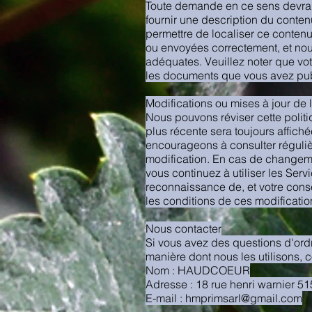
Toute demande en ce sens devra 
fournir une description du conte
permettre de localiser ce conten
ou envoyées correctement, et nou
adéquates. Veuillez noter que vo
les documents que vous avez publi
Modifications ou mises à jour de l
Nous pouvons réviser cette politiq
plus récente sera toujours affich
encourageons à consulter réguliè
modification. En cas de changeme
vous continuez à utiliser les Serv
reconnaissance de, et votre consen
les conditions de ces modificatio
Nous contacter
Si vous avez des questions d'ordre
manière dont nous les utilisons, 
Nom : HAUDCOEUR
Adresse : 18 rue henri warnier 5
E-mail :
hmprimsarl@gmail.com