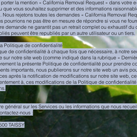
porter la mention « California Removal Request » dans votre 
nu que vous souhaitez supprimer et des informations raisonnab
u. Nous rejetons toutes les demandes « California Removal Re
s pourrions ne pas être en mesure de répondre si vous ne fourn
tre demande ne garantit pas un retrait complet ou exhaustif d
és peuvent être republiés par un autre utilisateur ou un tiers.
a Politique de confidentialité
ue de confidentialité à chaque fois que nécessaire, à notre seul
ée sur notre site web (comme indiqué dans la rubrique « Derniè
rement la présente Politique de confidentialité pour prendre 
nts importants, nous publierons sur notre site web un avis p
ices après la notification de modifications sur notre site web, ce
tement à, ces modifications de la Politique de confidentialité e
ns.
 général sur les Services ou les informations que nous recueill
contactez-nous :
1500 TAISSY