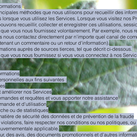
formations
ncipales méthodes que nous utilisons pour recueillir des inform
 lorsque vous utilisez les Services. Lorsque vous visitez nos 
ouvons recueillir, collecter et enregistrer ces utilisations, sess
 que vous nous fournissez volontairement. Par exemple, nous r
us nous contactez directement par n'importe quel canal de co
enant un commentaire ou un retour d'information).
mations auprès de sources tierces, tel que décrit ci-dessous.
 que vous nous fournissez si vous vous connectez à nos Services
ormations
ersonnelles aux fins suivantes :
ces
t améliorer nos Services
emandes et requêtes et vous apporter notre assistance
ande et d'utilisation
rche ou de statistiques
matière de sécurité des données et de prévention de la fraude
violations, faire respecter nos conditions ou nos politiques, ou
ouvernementale applicable.
ur, des avis, des documents promotionnels et d'autres informat