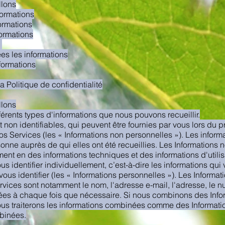
llons
formations
ormations
ormations
s
s les informations
formations
a Politique de confidentialité
llons
férents types d'informations que nous pouvons recueillir.
et non identifiables, qui peuvent être fournies par vous lors du
 nos Services (les « Informations non personnelles »). Les info
rsonne auprès de qui elles ont été recueillies. Les Information
ment en des informations techniques et des informations d'utili
s identifier individuellement, c’est-à-dire les informations qui 
vous identifier (les « Informations personnelles »). Les Inform
ervices sont notamment le nom, l'adresse e-mail, l'adresse, le 
ées à chaque fois que nécessaire. Si nous combinons des Info
ous traiterons les informations combinées comme des Informati
binées.