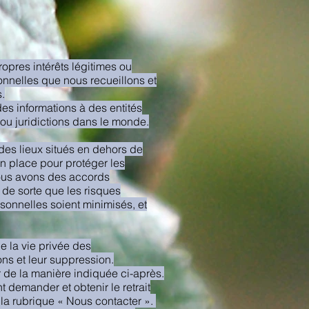
ropres intérêts légitimes ou
onnelles que nous recueillons et
.
des informations à des entités
s ou juridictions dans le monde.
 des lieux situés en dehors de
 place pour protéger les
ous avons des accords
 de sorte que les risques
rsonnelles soient minimisés, et
de la vie privée des
ns et leur suppression.
r de la manière indiquée ci-après.
 demander et obtenir le retrait
 la rubrique « Nous contacter ».