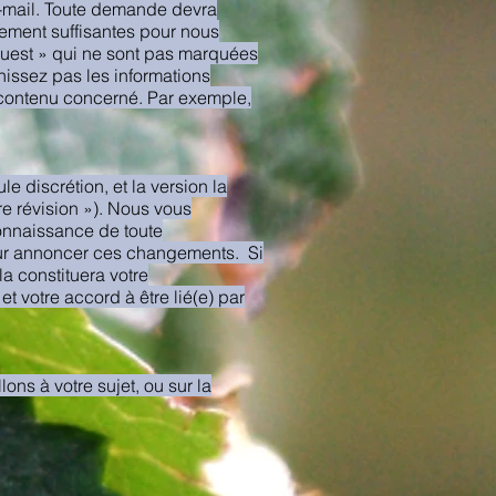
e-mail. Toute demande devra
lement suffisantes pour nous
quest » qui ne sont pas marquées
issez pas les informations
u contenu concerné. Par exemple,
e discrétion, et la version la
re révision »). Nous vous
connaissance de toute
our annoncer ces changements. Si
la constituera votre
t votre accord à être lié(e) par
ons à votre sujet, ou sur la