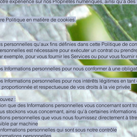
tre expérience sur nos Propriétés numériques, ainsi qu'à des f
tre Politique en matière de cookies.
s personnelles qu'aux fins définies dans cette Politique de confid
 personnelles est nécessaire pour exécuter un contrat ou pren
r exemple, pour vous fournir les Services ou pour vous fournir 
 vos Informations personnelles pour nous conformer à une obliga
vos Informations personnelles pour nos intérêts légitimes en tant
nt proportionnée et respectueuse de vos droits à la vie privée.
pouvez :
ion que des Informations personnelles vous concernant sont tr
us stockons vous concernant, ainsi qu'à certaines information
ions personnelles que vous nous fournissez directement à titre
isible par machine
Informations personnelles qui sont sous notre contrôle
formations personnelles